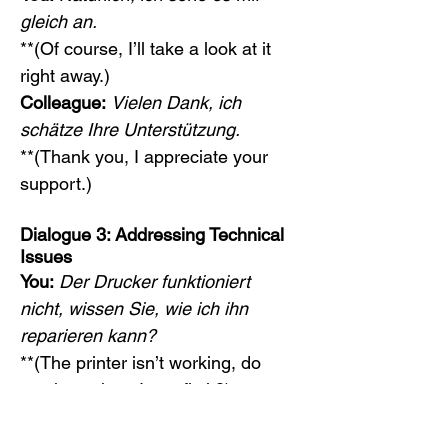
gleich an.
**(Of course, I’ll take a look at it 
right away.)
Colleague:
Vielen Dank, ich 
schätze Ihre Unterstützung.
**(Thank you, I appreciate your 
support.)
Dialogue 3: Addressing Technical 
Issues
You:
Der Drucker funktioniert 
nicht, wissen Sie, wie ich ihn 
reparieren kann?
**(The printer isn’t working, do 
you know how I can fix it?)
IT Support:
Haben Sie es schon 
mit einem Neustart versucht?