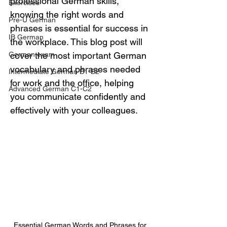
professional German skills, 
Exercises
knowing the right words and 
Pre-U German
phrases is essential for success in 
IB German
the workplace. This blog post will 
German exam
cover the most important German 
vocabulary and phrases needed 
Intermediate German B1-B2
for work and the office, helping 
Advanced German C1-C2
you communicate confidently and 
effectively with your colleagues.
Essential German Words and Phrases for 