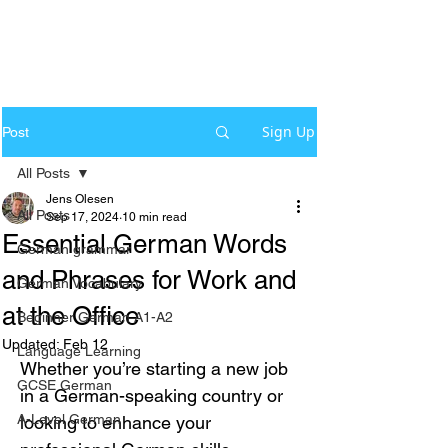
Sign Up
Post
All Posts
Jens Olesen
All Posts
Sep 17, 2024
10 min read
Essential German Words
German grammar
and Phrases for Work and
German Vocabulary
at the Office
Beginner German A1-A2
Updated:
Feb 12
Language Learning
Whether you’re starting a new job 
GCSE German
in a German-speaking country or 
A-Level German
looking to enhance your 