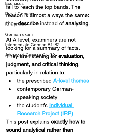
Exercises
fail to reach the top bands. The 
Pre-U German
reason is almost always the same: 
they 
describe
 instead of 
analysing
.
IB German
German exam
At A-level, examiners are not 
Intermediate German B1-B2
looking for a summary of facts. 
Advanced German C1-C2
They are listening for 
evaluation, 
judgment, and critical thinking
, 
particularly in relation to:
the prescribed 
A-level themes
contemporary German-
speaking society
the student’s 
Individual 
Research Project (IRP)
This post explains 
exactly how to 
sound analytical rather than 