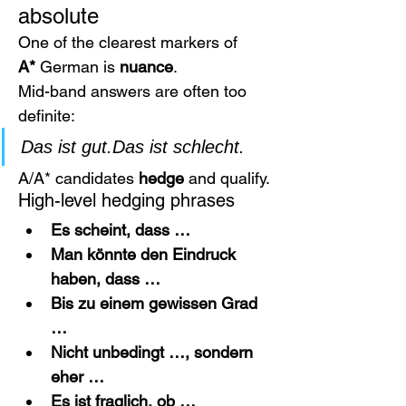
absolute
One of the clearest markers of 
A*
 German is 
nuance
.
Mid-band answers are often too 
definite:
Das ist gut.Das ist schlecht.
A/A* candidates 
hedge
 and qualify.
High-level hedging phrases
Es scheint, dass …
Man könnte den Eindruck 
haben, dass …
Bis zu einem gewissen Grad 
…
Nicht unbedingt …, sondern 
eher …
Es ist fraglich, ob …