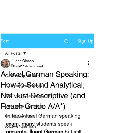
Sign Up
Post
All Posts
Jens Olesen
All Posts
Feb 11
4 min read
A-level German Speaking:
German grammar
How to Sound Analytical,
German Vocabulary
Not Just Descriptive (and
Beginner German A1-A2
Reach Grade A/A*)
Language Learning
In the A-level German speaking 
GCSE German
exam, many students speak 
A-Level German
accurate, fluent German
 but still 