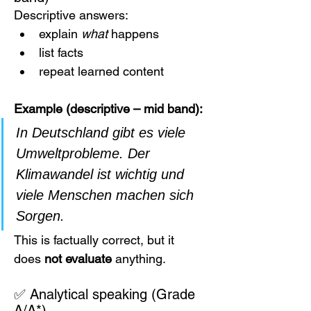
Descriptive answers:
explain 
what
 happens
list facts
repeat learned content
Example (descriptive – mid band):
In Deutschland gibt es viele 
Umweltprobleme. Der 
Klimawandel ist wichtig und 
viele Menschen machen sich 
Sorgen.
This is factually correct, but it 
does 
not evaluate
 anything.
✅ Analytical speaking (Grade 
A/A*)