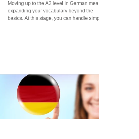
Moving up to the A2 level in German means
expanding your vocabulary beyond the
basics. At this stage, you can handle simple
conversations and are ready to express
yourself in more situations. In High-
Frequency German Vocabulary for A1
Learners , we introduced essential words for
beginners. Now, this A2 guide will build on
that foundation with 900+ high-frequency
German words to boost your fluency. Just
like our A1 German vocabulary guide , we’ve
grouped the words thematicall