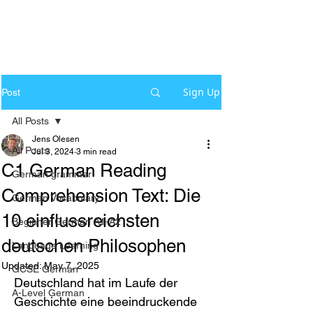
Sign Up
Post
All Posts
Jens Olesen
All Posts
Jul 3, 2024
3 min read
C1 German Reading
German grammar
Comprehension Text: Die
German Vocabulary
10 einflussreichsten
Beginner German A1-A2
deutschen Philosophen
Language Learning
Updated:
May 7, 2025
GCSE German
Deutschland hat im Laufe der 
A-Level German
Geschichte eine beeindruckende 