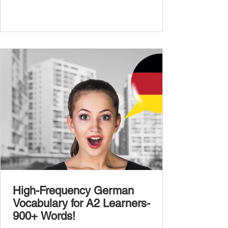
Frequency German Vocabulary for A1
Learners , we introduced essential words for
beginners, and our A2 guide built on that
foundation with 900+ terms. Now, this B1
guide adds 1000 high-frequency German
words to boost your fluency and he
High-Frequency German
Vocabulary for A2 Learners-
900+ Words!