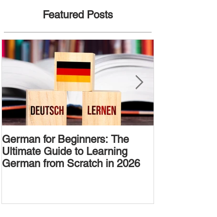
Featured Posts
German for Beginners: The
Alternative W
Ultimate Guide to Learning
Passive Voic
German from Scratch in 2026