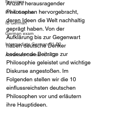
Exercises
Anzahl herausragender 
Philosophen hervorgebracht, 
Pre-U German
deren Ideen die Welt nachhaltig 
IB German
geprägt haben. Von der 
German exam
Aufklärung bis zur Gegenwart 
Intermediate German B1-B2
haben deutsche Denker 
bedeutende Beiträge zur 
Advanced German C1-C2
Philosophie geleistet und wichtige 
Diskurse angestoßen. Im 
Folgenden stellen wir die 10 
einflussreichsten deutschen 
Philosophen vor und erläutern 
ihre Hauptideen.