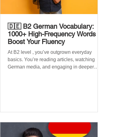
🇩🇪 B2 German Vocabulary:
1000+ High-Frequency Words to
Boost Your Fluency
At B2 level , you’ve outgrown everyday
basics. You’re reading articles, watching
German media, and engaging in deeper
conversations. However, to speak
confidently and naturally , you need a wider,
more advanced vocabulary that reflects the
complexity of real-life topics, such as politics,
professional life, ethics, social issues, and
global affairs. This post is your ultimate B2
vocabulary companion. It contains over
1,000 entirely new high-frequency German
words , none of w