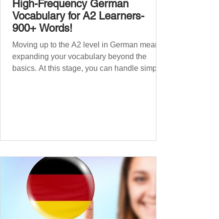
High-Frequency German
Vocabulary for A2 Learners-
900+ Words!
Moving up to the A2 level in German means
expanding your vocabulary beyond the
basics. At this stage, you can handle simple
conversations and are ready to express
yourself in more situations. In High-
Frequency German Vocabulary for A1
Learners , we introduced essential words for
beginners. Now, this A2 guide will build on
that foundation with 900+ high-frequency
German words to boost your fluency. Just
like our A1 German vocabulary guide , we’ve
grouped the words thematicall