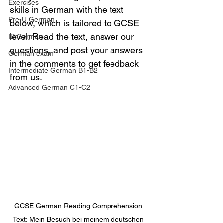
Exercises
skills in German with the text 
Pre-U German
below, which is tailored to GCSE 
level. Read the text, answer our 
IB German
questions, and post your answers 
German exam
in the comments to get feedback 
Intermediate German B1-B2
from us.
Advanced German C1-C2
GCSE German Reading Comprehension 
Text: Mein Besuch bei meinem deutschen 