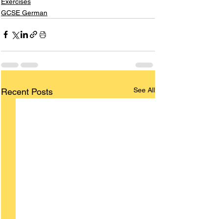
Exercises
GCSE German
See All
Recent Posts