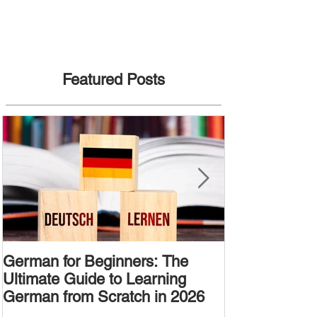
Featured Posts
German for Beginners: The
Alternative W
Ultimate Guide to Learning
Passive Voic
German from Scratch in 2026