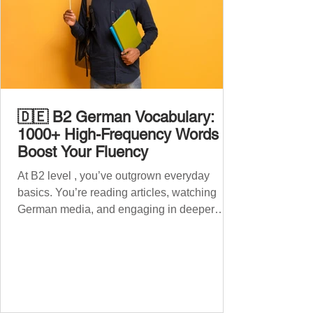
🇩🇪 B2 German Vocabulary:
1000+ High-Frequency Words to
Boost Your Fluency
At B2 level , you’ve outgrown everyday
basics. You’re reading articles, watching
German media, and engaging in deeper
conversations. However, to speak
confidently and naturally , you need a wider,
more advanced vocabulary that reflects the
complexity of real-life topics, such as politics,
professional life, ethics, social issues, and
global affairs. This post is your ultimate B2