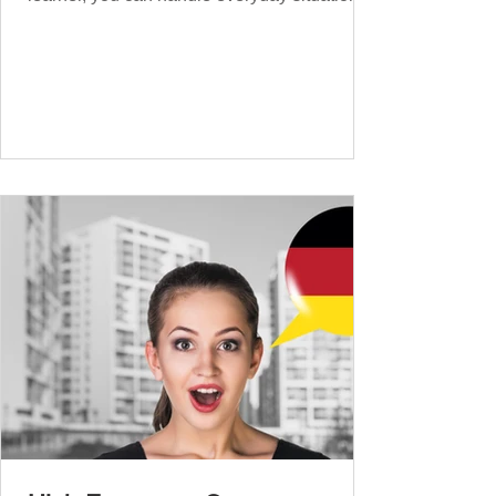
and simple conversations – now it’s time to
expand your vocabulary to discuss more
abstract or detailed topics. In High-
Frequency German Vocabulary for A1
Learners , we introduced essential words for
beginners, and our A2 guide built on that
foundation with 900+ terms. Now, this B1
guide adds 1000 high-frequency German
words to boost your fluency and he