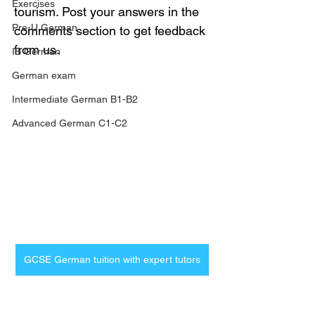
Exercises
tourism. Post your answers in the 
Pre-U German
comments section to get feedback 
from us.
IB German
German exam
Intermediate German B1-B2
Advanced German C1-C2
GCSE German tuition with expert tutors