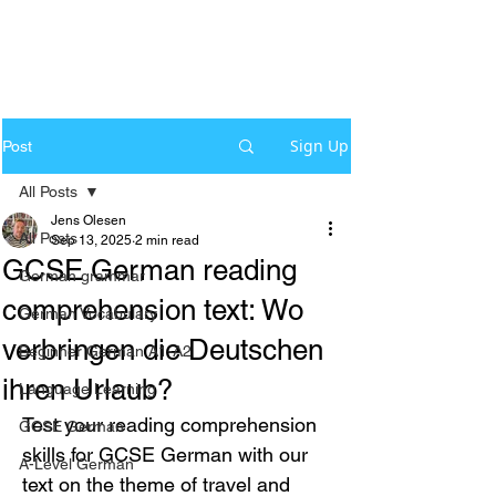
Sign Up
Post
All Posts
Jens Olesen
All Posts
Sep 13, 2025
2 min read
GCSE German reading
German grammar
comprehension text: Wo
German Vocabulary
verbringen die Deutschen
Beginner German A1-A2
ihren Urlaub?
Language Learning
Test your reading comprehension 
GCSE German
skills for GCSE German with our 
A-Level German
text on the theme of travel and 