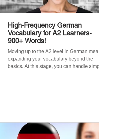
High-Frequency German
Vocabulary for A2 Learners-
900+ Words!
Moving up to the A2 level in German means
expanding your vocabulary beyond the
basics. At this stage, you can handle simple
conversations and are ready to express
yourself in more situations. In High-
Frequency German Vocabulary for A1
Learners , we introduced essential words for
beginners. Now, this A2 guide will build on
that foundation with 900+ high-frequency
German words to boost your fluency. Just
like our A1 German vocabulary guide , we’ve
grouped the words thematicall