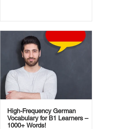
complexity of real-life topics, such as politics,
professional life, ethics, social issues, and
global affairs. This post is your ultimate B2
vocabulary companion. It contains over
1,000 entirely new high-frequency German
words , none of w
High-Frequency German
Vocabulary for B1 Learners –
1000+ Words!