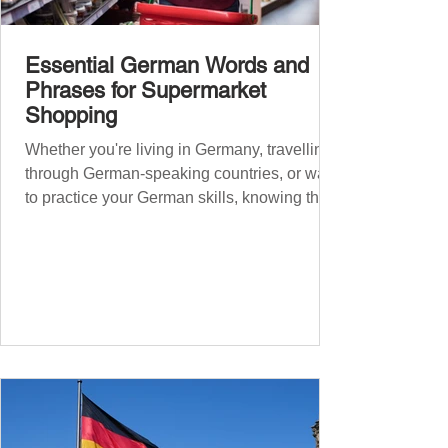
Essential German Words and
Phrases for Supermarket
Shopping
Whether you're living in Germany, travelling
through German-speaking countries, or want
to practice your German skills, knowing the
essential phrases for supermarket shopping
can make your experience smoother and
more enjoyable. From navigating the aisles
to interacting with cashiers, here’s your
ultimate guide to shopping in a German
supermarket. Essential German words and
phrases for supermarket shopping Essential
Vocabulary for Your Supermarket Visit
Before diving into phr