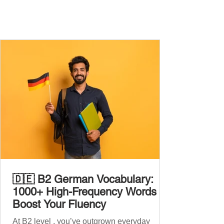
🇩🇪 B2 German Vocabulary:
1000+ High-Frequency Words to
Boost Your Fluency
At B2 level , you’ve outgrown everyday