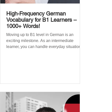
High-Frequency German
Vocabulary for B1 Learners –
1000+ Words!
Moving up to B1 level in German is an
exciting milestone. As an intermediate
learner, you can handle everyday situations
and simple conversations – now it’s time to
expand your vocabulary to discuss more
abstract or detailed topics. In High-
Frequency German Vocabulary for A1
Learners , we introduced essential words for
beginners, and our A2 guide built on that
foundation with 900+ terms. Now, this B1
guide adds 1000 high-frequency German
words to boost your fluency and he