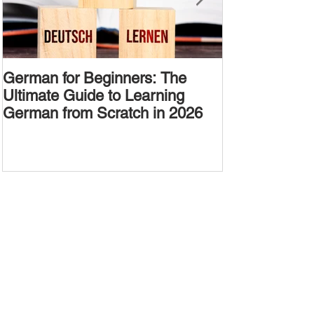
German for Beginners: The
Alternative W
Ultimate Guide to Learning
Passive Voic
German from Scratch in 2026