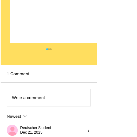
1 Comment
A1 German Reading
B1 German Read
Write a comment...
Comprehension Text: Ein
Comprehension T
neuer Deutschkurs
Eurovision Song
Newest
Deutscher Student
Dec 21, 2025