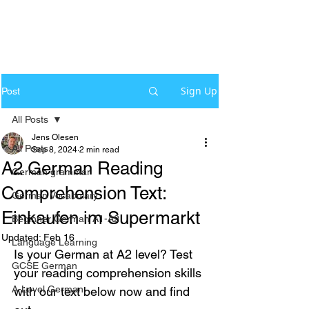
Sign Up
Post
All Posts
Jens Olesen
All Posts
Sep 8, 2024
2 min read
A2 German Reading
German grammar
Comprehension Text:
German Vocabulary
Einkaufen im Supermarkt
Beginner German A1-A2
Updated:
Feb 16
Language Learning
Is your German at A2 level? Test 
GCSE German
your reading comprehension skills 
A-Level German
with our text below now and find 