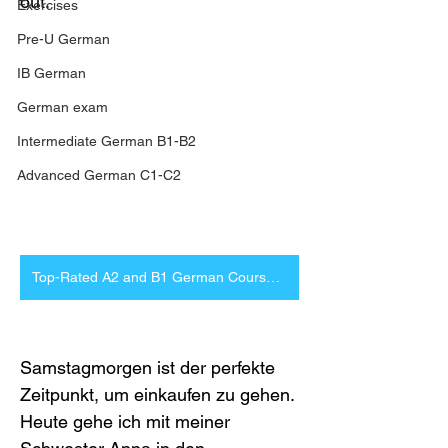
out.
Exercises
Pre-U German
IB German
German exam
Intermediate German B1-B2
Advanced German C1-C2
Top-Rated A2 and B1 German Courses at Olesen Tuition
Samstagmorgen ist der perfekte 
Zeitpunkt, um einkaufen zu gehen. 
Heute gehe ich mit meiner 