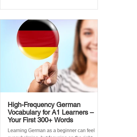
beginners. Now, this A2 guide will build on
that foundation with 900+ high-frequency
German words to boost your fluency. Just
like our A1 German vocabulary guide , we’ve
grouped the words thematicall
High-Frequency German
Vocabulary for A1 Learners –
Your First 300+ Words
Learning German as a beginner can feel