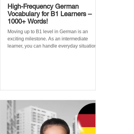
High-Frequency German
Vocabulary for B1 Learners –
1000+ Words!
Moving up to B1 level in German is an
exciting milestone. As an intermediate
learner, you can handle everyday situations
and simple conversations – now it’s time to
expand your vocabulary to discuss more
abstract or detailed topics. In High-
Frequency German Vocabulary for A1
Learners , we introduced essential words for
beginners, and our A2 guide built on that
foundation with 900+ terms. Now, this B1
guide adds 1000 high-frequency German
words to boost your fluency and he