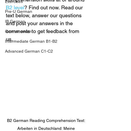
Exercises
B2 level
? Find out now. Read our 
Pre-U German
text below, answer our questions 
IB German
and post your answers in the 
comments to get feedback from 
German exam
us.
Intermediate German B1-B2
Advanced German C1-C2
B2 German Reading Comprehension Text: 
Arbeiten in Deutschland: Meine 