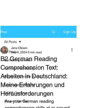
Sign Up
Post
All Posts
Jens Olesen
All Posts
Sep 6, 2024
3 min read
B2 German Reading
German grammar
Comprehension Text:
German Vocabulary
Arbeiten in Deutschland:
Beginner German A1-A2
Meine Erfahrungen und
Language Learning
Herausforderungen
GCSE German
Are your German reading 
A-Level German
comprehension skills at or around 