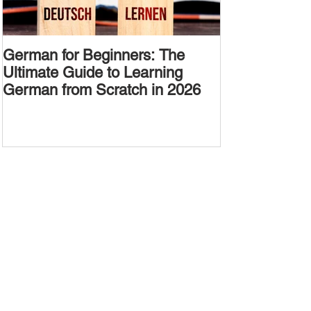
German for Beginners: The
Alternative W
Ultimate Guide to Learning
Passive Voic
German from Scratch in 2026