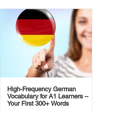
German words to boost your fluency. Just
like our A1 German vocabulary guide , we’ve
grouped the words thematicall
High-Frequency German
Vocabulary for A1 Learners –
Your First 300+ Words
Learning German as a beginner can feel
overwhelming, but focusing on the right
vocabulary early makes all the difference.