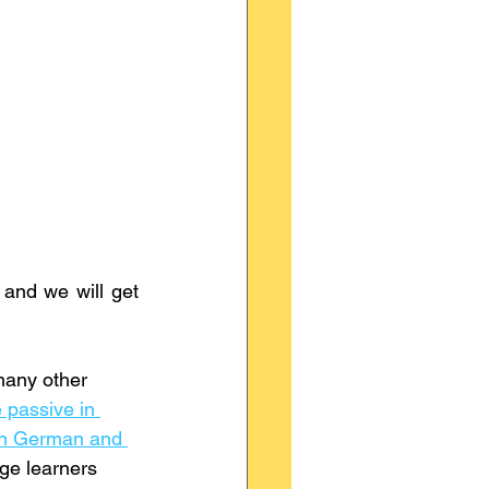
and we will get 
many other 
 passive in 
 in German and 
age learners 