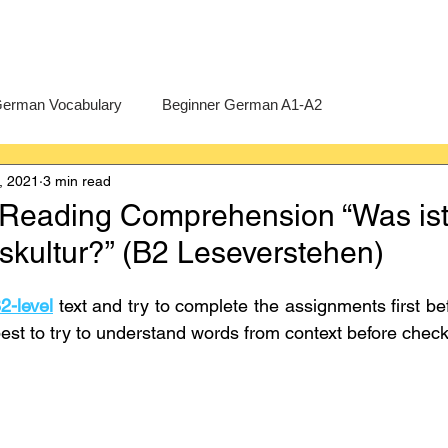
erman Vocabulary
Beginner German A1-A2
, 2021
3 min read
erman
A-Level German
Exercises
Pre-U German
Reading Comprehension “Was is
kultur?” (B2 Leseverstehen)
Intermediate German B1-B2
Advanced German C1-C2
2-level
 text and try to complete the assignments first be
best to try to understand words from context before check