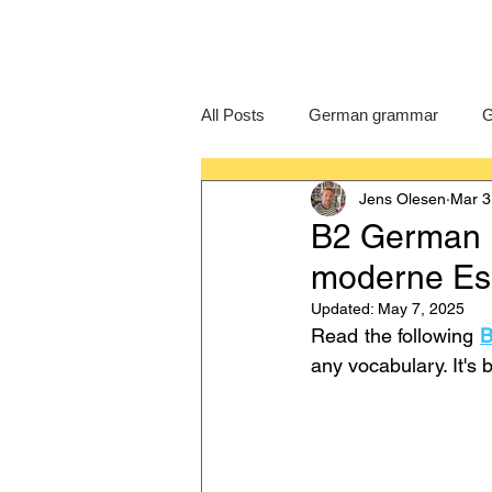
All Posts
German grammar
G
Jens Olesen
Mar 3
Language Learning
GCSE G
B2 German 
moderne Ess
IB German
German exam
Updated:
May 7, 2025
Read the following 
B
any vocabulary. It's 