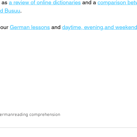
 as 
a review of online dictionaries
 and a 
comparison bet
nd Busuu
.
our 
German lessons
 and 
daytime, evening,and weeken
German
reading comprehension