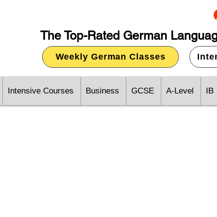
The Top-Rated German Languag
Weekly German Classes
Int
Intensive Courses
Business
GCSE
A-Level
IB