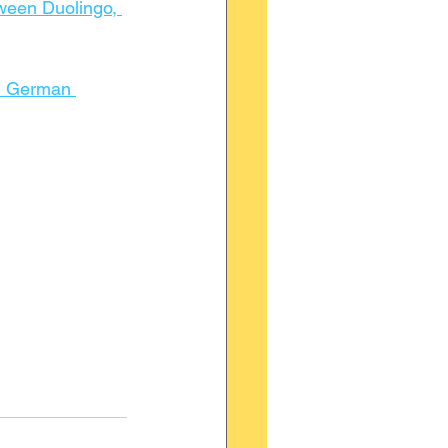
ween Duolingo, 
d German 