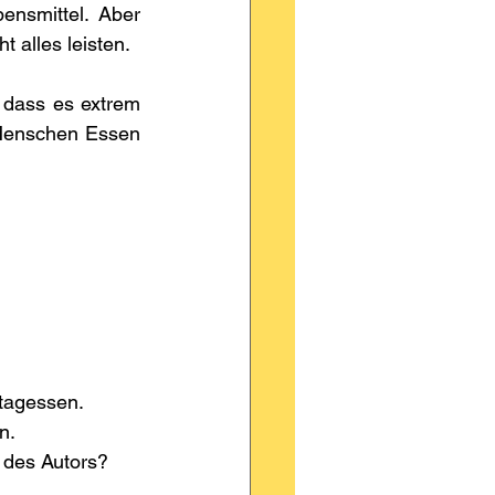
nsmittel. Aber 
t alles leisten.
dass es extrem 
 Menschen Essen 
tagessen.
n.
 des Autors?