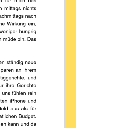
a für mich das 
mittags nichts 
achmittags nach 
he Wirkung ein, 
eniger hungrig 
h müde bin. Das 
en ständig neue 
sparen an ihrem 
ggerichte, und 
r ihre Gerichte 
uns fühlen rein 
ten iPhone und 
ld aus als für 
tlichen Budget. 
hen kann und da 