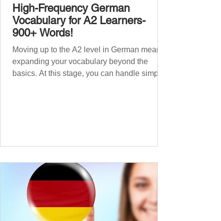
High-Frequency German
Vocabulary for A2 Learners-
900+ Words!
Moving up to the A2 level in German means
expanding your vocabulary beyond the
basics. At this stage, you can handle simple
conversations and are ready to express
yourself in more situations. In High-
Frequency German Vocabulary for A1
Learners , we introduced essential words for
beginners. Now, this A2 guide will build on
that foundation with 900+ high-frequency
German words to boost your fluency. Just
like our A1 German vocabulary guide , we’ve
grouped the words thematicall