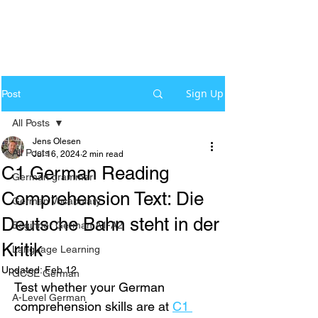
Sign Up
Post
All Posts
Jens Olesen
All Posts
Jul 16, 2024
2 min read
C1 German Reading
German grammar
Comprehension Text: Die
German Vocabulary
Deutsche Bahn steht in der
Beginner German A1-A2
Kritik
Language Learning
Updated:
Feb 12
GCSE German
Test whether your German 
A-Level German
comprehension skills are at 
C1 