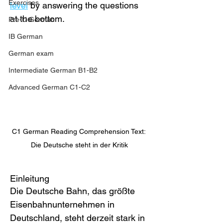
Exercises
level
 by answering the questions 
at the bottom.
Pre-U German
IB German
German exam
Intermediate German B1-B2
Advanced German C1-C2
C1 German Reading Comprehension Text: 
Die Deutsche steht in der Kritik
Einleitung
Die Deutsche Bahn, das größte 
Eisenbahnunternehmen in 
Deutschland, steht derzeit stark in 