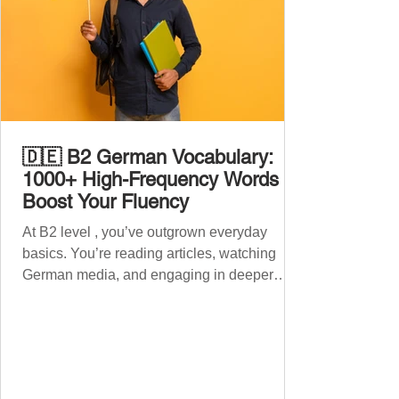
🇩🇪 B2 German Vocabulary:
1000+ High-Frequency Words to
Boost Your Fluency
At B2 level , you’ve outgrown everyday
basics. You’re reading articles, watching
German media, and engaging in deeper
conversations. However, to speak
confidently and naturally , you need a wider,
more advanced vocabulary that reflects the
complexity of real-life topics, such as politics,
professional life, ethics, social issues, and