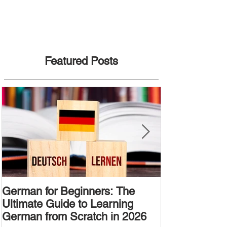
Featured Posts
German for Beginners: The
Alternative W
Ultimate Guide to Learning
Passive Voic
German from Scratch in 2026