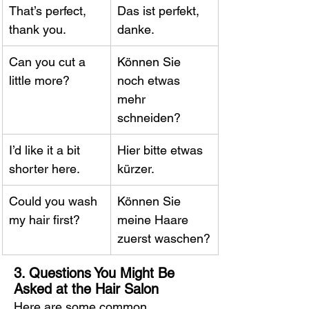
That’s perfect, 
Das ist perfekt, 
thank you.
danke.
Can you cut a 
Können Sie 
little more?
noch etwas 
mehr 
schneiden?
I’d like it a bit 
Hier bitte etwas 
shorter here.
kürzer.
Could you wash 
Können Sie 
my hair first?
meine Haare 
zuerst waschen?
3. Questions You Might Be 
Asked at the Hair Salon
Here are some common 