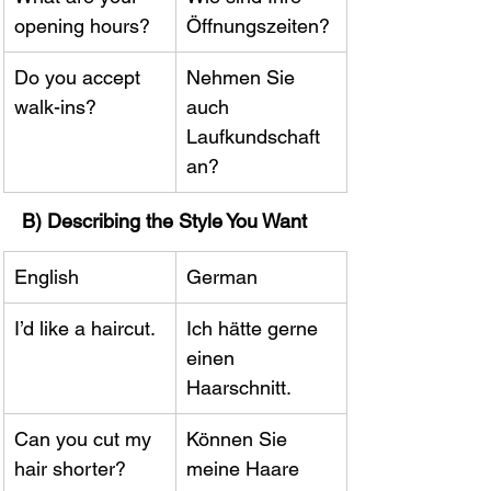
opening hours?
Öffnungszeiten?
Do you accept 
Nehmen Sie 
walk-ins?
auch 
Laufkundschaft 
an?
B) Describing the Style You Want
English
German
I’d like a haircut.
Ich hätte gerne 
einen 
Haarschnitt.
Can you cut my 
Können Sie 
hair shorter?
meine Haare 