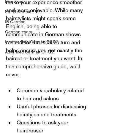
Exercises
make your experience smoother 
and more enjoyable. While many 
Pre-U German
hairstylists might speak some 
IB German
English, being able to 
German exam
communicate in German shows 
respect for the local culture and 
Intermediate German B1-B2
helps ensure you get exactly the 
Advanced German C1-C2
haircut or treatment you want. In 
this comprehensive guide, we’ll 
cover:
Common vocabulary related 
to hair and salons
Useful phrases for discussing 
hairstyles and treatments
Questions to ask your 
hairdresser