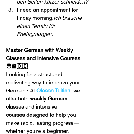
den Seiten kürzer schneiden?
I need an appointment for 
Friday morning.
Ich brauche 
einen Termin für 
Freitagmorgen.
Master German with Weekly 
Classes and Intensive Courses 
🧑‍🏫🇩🇪
Looking for a structured, 
motivating way to improve your 
German? At 
Olesen Tuition
, we 
offer both 
weekly German 
classes
 and 
intensive 
courses
 designed to help you 
make rapid, lasting progress—
whether you're a beginner, 