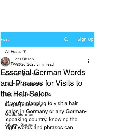
Sign Up
Post
All Posts
Jens Olesen
All Posts
May 26, 2025
3 min read
Essential German Words
German grammar
and Phrases for Visits to
German Vocabulary
the Hair Salon
Beginner German A1-A2
If you're planning to visit a hair 
Language Learning
salon in Germany or any German-
GCSE German
speaking country, knowing the 
A-Level German
right words and phrases can 