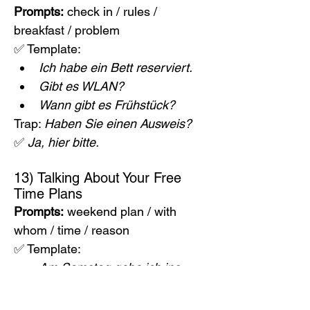
Prompts:
 check in / rules / 
breakfast / problem
✅ Template:
Ich habe ein Bett reserviert.
Gibt es WLAN?
Wann gibt es Frühstück?
Trap: 
Haben Sie einen Ausweis?
✅ 
Ja, hier bitte.
13) Talking About Your Free 
Time Plans
Prompts:
 weekend plan / with 
whom / time / reason
✅ Template:
Am Samstag gehe ich ins 
Kino mit meinen Freunden.
Wir treffen uns um 18 Uhr.