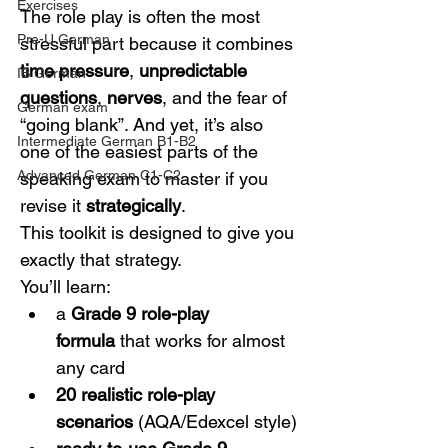
Exercises
The role play is often the most 
Pre-U German
stressful part because it combines 
time pressure
, 
unpredictable 
IB German
questions
, 
nerves
, and the fear of 
German exam
“going blank”. And yet, it’s also 
Intermediate German B1-B2
one of the easiest parts of the 
Advanced German C1-C2
speaking exam to master if you 
revise it 
strategically
.
This toolkit is designed to give you 
exactly that strategy.
You’ll learn:
a 
Grade 9 role-play 
formula
 that works for almost 
any card
20 realistic role-play 
scenarios
 (AQA/Edexcel style)