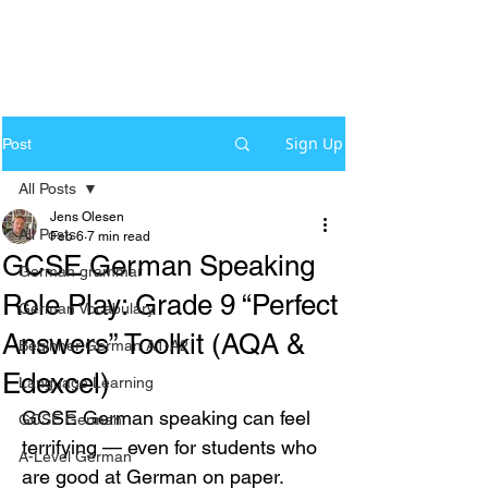
Sign Up
Post
All Posts
Jens Olesen
All Posts
Feb 6
7 min read
GCSE German Speaking
German grammar
Role Play: Grade 9 “Perfect
German Vocabulary
Answers” Toolkit (AQA &
Beginner German A1-A2
Edexcel)
Language Learning
GCSE German speaking can feel 
GCSE German
terrifying — even for students who 
A-Level German
are good at German on paper. 