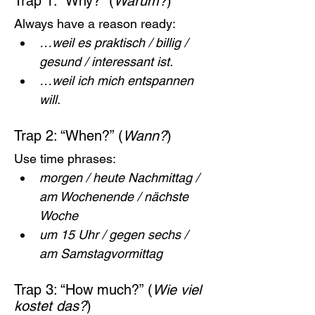
Trap 1: “Why?” (
Warum?
)
Always have a reason ready:
…weil es praktisch / billig / 
gesund / interessant ist.
…weil ich mich entspannen 
will.
Trap 2: “When?” (
Wann?
)
Use time phrases:
morgen / heute Nachmittag / 
am Wochenende / nächste 
Woche
um 15 Uhr / gegen sechs / 
am Samstagvormittag
Trap 3: “How much?” (
Wie viel 
kostet das?
)