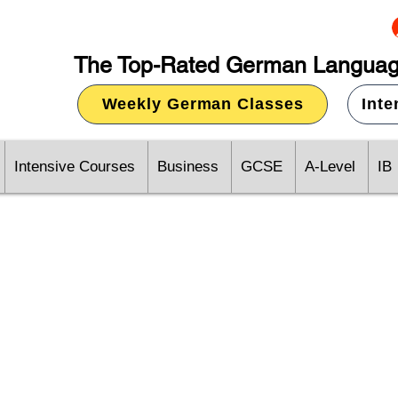
The Top-Rated German Languag
Weekly German Classes
Int
Intensive Courses
Business
GCSE
A-Level
IB