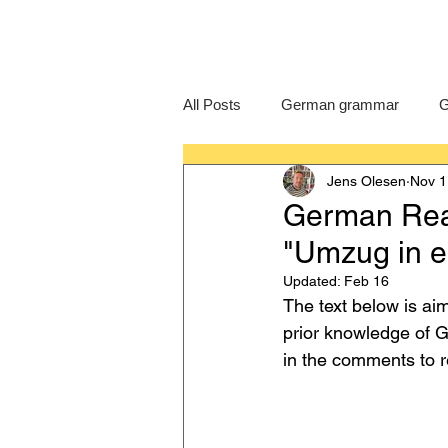
All Posts
German grammar
G
Jens Olesen
Nov 1
Language Learning
GCSE G
German Read
"Umzug in 
IB German
German exam
Updated:
Feb 16
The text below is ai
prior knowledge of G
in the comments to 