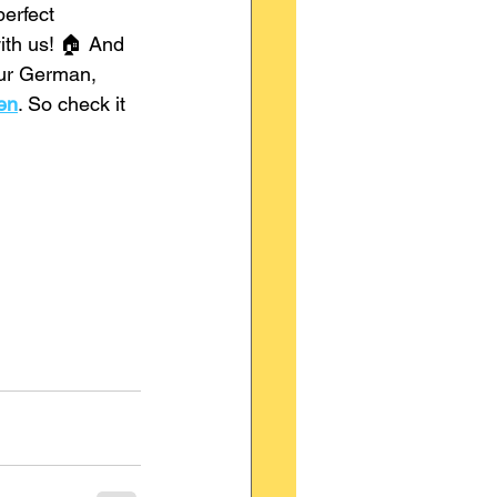
perfect 
ith us! 🏠 And 
our German, 
en
. So check it 