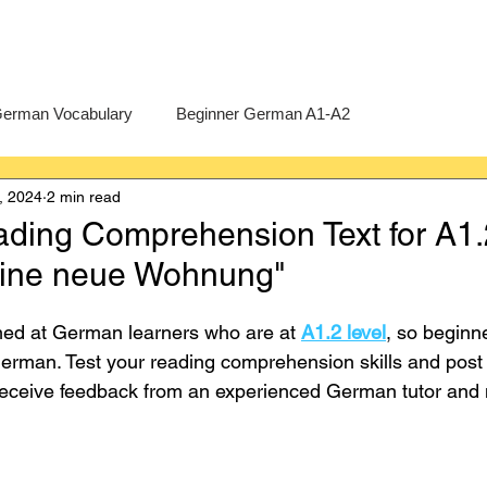
erman Vocabulary
Beginner German A1-A2
, 2024
2 min read
erman
A-Level German
Exercises
Pre-U German
ing Comprehension Text for A1.2
eine neue Wohnung"
Intermediate German B1-B2
Advanced German C1-C2
med at German learners who are at 
A1.2 level
, so beginn
erman. Test your reading comprehension skills and post
receive feedback from an experienced German tutor and 