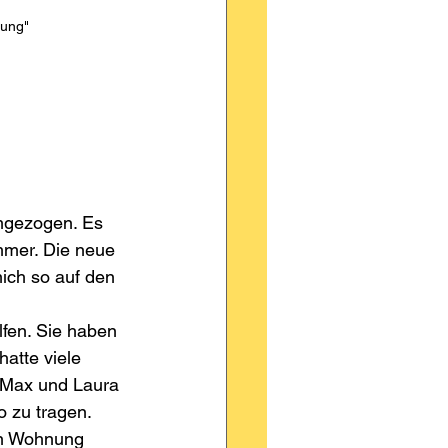
nung"
mgezogen. Es 
mmer. Die neue 
ich so auf den 
en. Sie haben 
atte viele 
 Max und Laura 
o zu tragen.
en Wohnung 