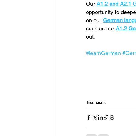
Our 
A1.2 and A2.1 
opportunity to deepe
on our 
German lang
such as our 
A1.2 Ge
out.
#learnGerman
#Ger
Exercises