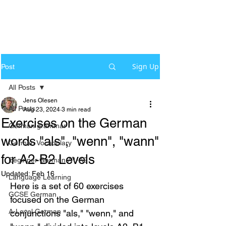
Sign Up
Post
All Posts
Jens Olesen
All Posts
Aug 23, 2024
3 min read
Exercises on the German
German grammar
words "als", "wenn", "wann"
German Vocabulary
for A2-B2 Levels
Beginner German A1-A2
Updated:
Feb 16
Language Learning
Here is a set of 60 exercises 
GCSE German
focused on the German 
A-Level German
conjunctions "als," "wenn," and 