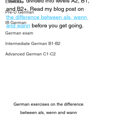
"wann," divided into levels A2, B1, 
Exercises
and B2+. Read my blog post on 
Pre-U German
the difference between als, wenn 
IB German
and wann
 before you get going.
German exam
Intermediate German B1-B2
Advanced German C1-C2
German exercises on the difference 
between als, wenn and wann 