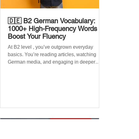
🇩🇪 B2 German Vocabulary:
1000+ High-Frequency Words to
Boost Your Fluency
At B2 level , you’ve outgrown everyday
basics. You’re reading articles, watching
German media, and engaging in deeper
conversations. However, to speak
confidently and naturally , you need a wider,
more advanced vocabulary that reflects the
complexity of real-life topics, such as politics,
professional life, ethics, social issues, and
global affairs. This post is your ultimate B2
vocabulary companion. It contains over
1,000 entirely new high-frequency German
words , none of w