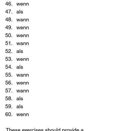
wenn
als
wann
wenn
wenn
wann
als
wenn
als
wann
wenn
wann
als
als
wenn
These exercises should provide a 