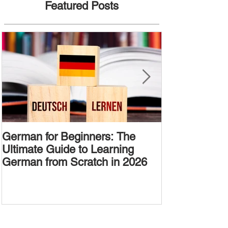
Featured Posts
German for Beginners: The
Alternative W
Ultimate Guide to Learning
Passive Voic
German from Scratch in 2026