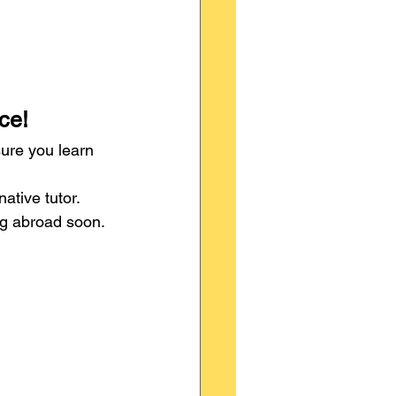
ce!
ure you learn 
ative tutor.
ng abroad soon.