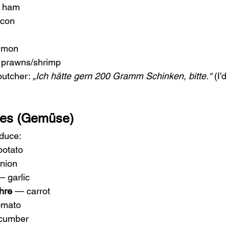
 ham
acon
h
lmon
 prawns/shrimp
butcher: 
„Ich hätte gern 200 Gramm Schinken, bitte.“
 (I’
les (Gemüse)
duce:
potato
nion
— garlic
hre
 — carrot
omato
cumber