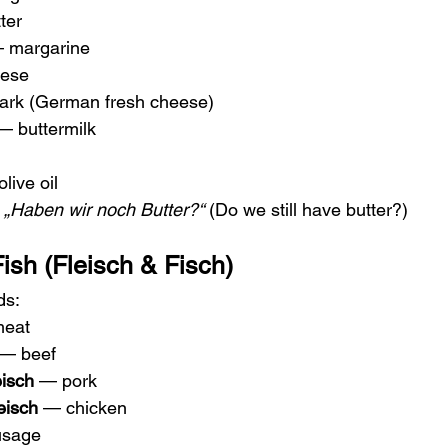
ter
 margarine
eese
ark (German fresh cheese)
— buttermilk
live oil
 
„Haben wir noch Butter?“
 (Do we still have butter?)
Fish (Fleisch & Fisch)
ds:
meat
 — beef
isch
 — pork
eisch
 — chicken
usage