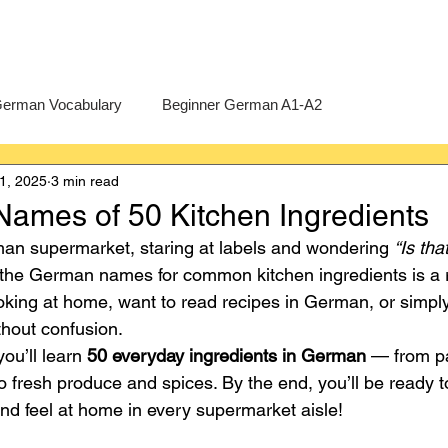
erman Vocabulary
Beginner German A1-A2
1, 2025
3 min read
erman
A-Level German
Exercises
Pre-U German
ames of 50 Kitchen Ingredients
an supermarket, staring at labels and wondering 
“Is tha
Intermediate German B1-B2
Advanced German C1-C2
the German names for common kitchen ingredients is a r
king at home, want to read recipes in German, or simply
hout confusion.
ou’ll learn 
50 everyday ingredients in German
 — from pa
to fresh produce and spices. By the end, you’ll be ready t
and feel at home in every supermarket aisle!