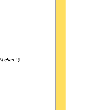
 Kuchen.“
 (I 