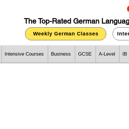
The Top-Rated German Languag
Weekly German Classes
Int
Intensive Courses
Business
GCSE
A-Level
IB