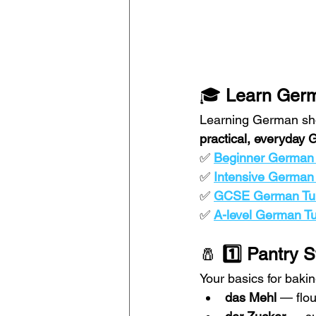
🎓 
Learn Germ
Learning German sho
practical, everyday
✅ 
Beginner German
✅ 
Intensive German
✅ 
GCSE German Tui
✅ 
A-level German Tu
🧂 
1️⃣ Pantry 
Your basics for baki
das Mehl
 — flou