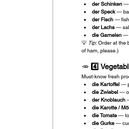
der Schinken
 —
der Speck
 — b
der Fisch
 — fis
der Lachs
 — sa
die Garnelen
 —
💡 
Tip:
 Order at the 
of ham, please.)
🥕 
4️⃣ Vegetab
Must-know fresh pro
die Kartoffel
 — 
die Zwiebel
 — o
der Knoblauch
 
die Karotte / Mö
die Tomate
 — t
die Gurke
 — cu