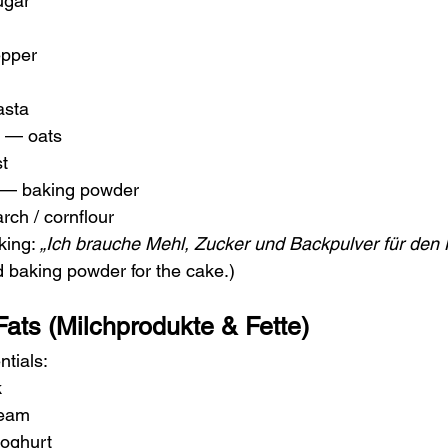
ugar
pper
asta
 — oats
t
 — baking powder
rch / cornflour
king: 
„Ich brauche Mehl, Zucker und Backpulver für den
d baking powder for the cake.)
Fats (Milchprodukte & Fette)
tials:
k
ream
oghurt