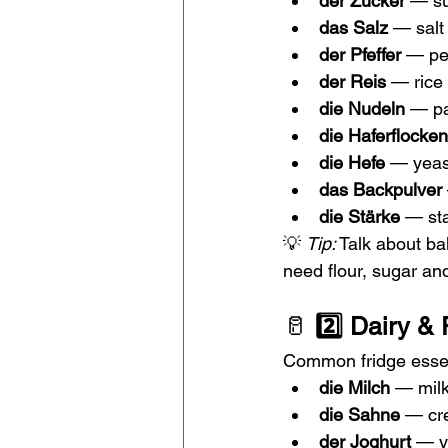
der Zucker
 — s
das Salz
 — salt
der Pfeffer
 — pe
der Reis
 — rice
die Nudeln
 — p
die Haferflocken
die Hefe
 — yeas
das Backpulver
die Stärke
 — sta
💡 
Tip:
 Talk about ba
need flour, sugar an
🥛 
2️⃣ Dairy & 
Common fridge essen
die Milch
 — mil
die Sahne
 — c
der Joghurt
 — y