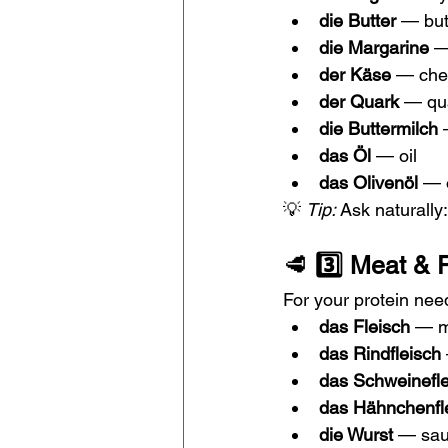
die Butter
 — but
die Margarine
 —
der Käse
 — ch
der Quark
 — qu
die Buttermilch
 
das Öl
 — oil
das Olivenöl
 — o
💡 
Tip:
 Ask naturally:
🥩 
3️⃣ Meat & 
For your protein nee
das Fleisch
 — 
das Rindfleisch
das Schweinefle
das Hähnchenfl
die Wurst
 — sa