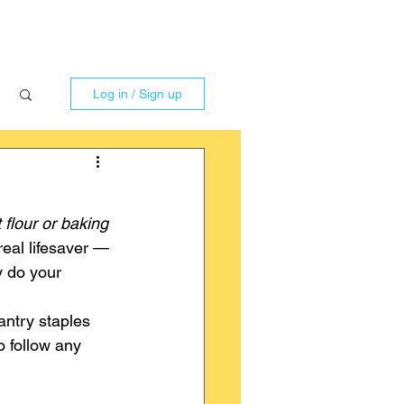
Log in / Sign up
t flour or baking 
eal lifesaver — 
 do your 
ntry staples 
o follow any 