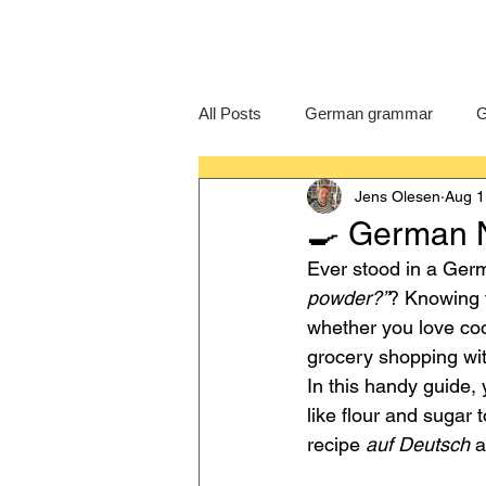
All Posts
German grammar
G
Jens Olesen
Aug 1
Language Learning
GCSE G
🍳 German N
Ever stood in a Germ
IB German
German exam
powder?”
? Knowing 
whether you love coo
grocery shopping wit
In this handy guide, y
like flour and sugar 
recipe 
auf Deutsch
 