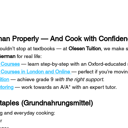
an Properly — And Cook with Confiden
uldn’t stop at textbooks — at 
Olesen Tuition
, we make s
 German
 for real life:
 Courses
 — learn step-by-step with an Oxford-educated n
 Courses in London and Online
— perfect if you’re movi
tion
 — achieve grade 9 
with the right support
.
toring
 — work towards an A/A* with an expert tutor.
Staples (Grundnahrungsmittel)
ng and everyday cooking:
r