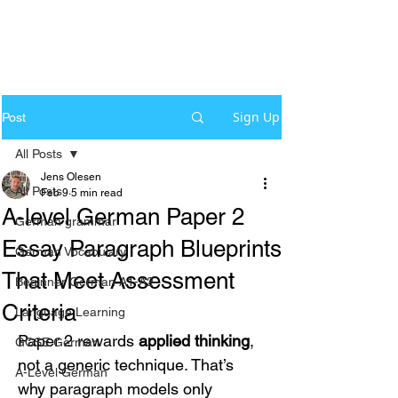
Sign Up
Post
All Posts
Jens Olesen
All Posts
Feb 9
5 min read
A-level German Paper 2
German grammar
Essay Paragraph Blueprints
German Vocabulary
That Meet Assessment
Beginner German A1-A2
Criteria
Language Learning
Paper 2 rewards 
applied thinking
, 
GCSE German
not a generic technique. That’s 
A-Level German
why paragraph models only 