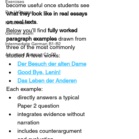
Exercises
become useful once students see 
Pre-U German
what they look like in real essays 
on real texts
.
IB German
Below you’ll find 
fully worked 
German exam
paragraph examples
 drawn from 
Intermediate German B1-B2
three of the most commonly 
Advanced German C1-C2
studied A-level works:
Der Besuch der alten Dame
Good Bye, Lenin!
Das Leben der Anderen
Each example:
directly answers a typical 
Paper 2 question
integrates evidence without 
narration
includes counterargument 