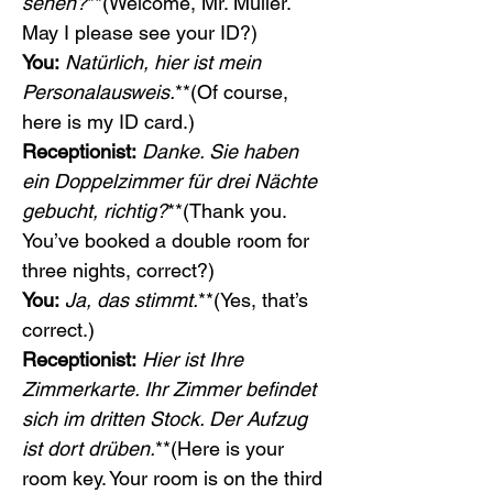
sehen?
**(Welcome, Mr. Müller. 
May I please see your ID?)
You:
Natürlich, hier ist mein 
Personalausweis.
**(Of course, 
here is my ID card.)
Receptionist:
Danke. Sie haben 
ein Doppelzimmer für drei Nächte 
gebucht, richtig?
**(Thank you. 
You’ve booked a double room for 
three nights, correct?)
You:
Ja, das stimmt.
**(Yes, that’s 
correct.)
Receptionist:
Hier ist Ihre 
Zimmerkarte. Ihr Zimmer befindet 
sich im dritten Stock. Der Aufzug 
ist dort drüben.
**(Here is your 
room key. Your room is on the third 