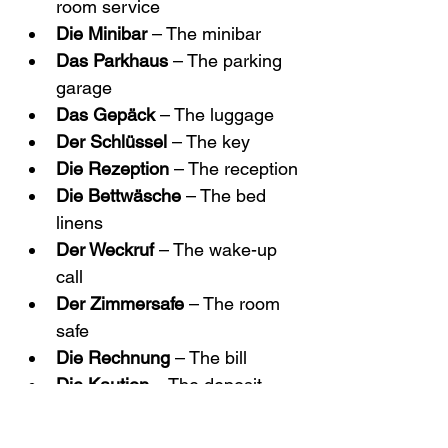
room service
Die Minibar
 – The minibar
Das Parkhaus
 – The parking 
garage
Das Gepäck
 – The luggage
Der Schlüssel
 – The key
Die Rezeption
 – The reception
Die Bettwäsche
 – The bed 
linens
Der Weckruf
 – The wake-up 
call
Der Zimmersafe
 – The room 
safe
Die Rechnung
 – The bill
Die Kaution
 – The deposit
Die Buchungsbestätigung
 – 
The booking confirmation