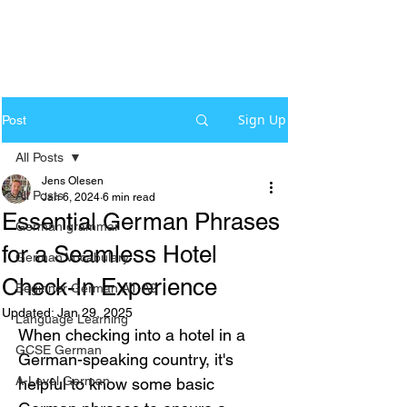
Sign Up
Post
All Posts
Jens Olesen
All Posts
Jan 6, 2024
6 min read
Essential German Phrases
German grammar
for a Seamless Hotel
German Vocabulary
Check-In Experience
Beginner German A1-A2
Updated:
Jan 29, 2025
Language Learning
When checking into a hotel in a 
GCSE German
German-speaking country, it's 
A-Level German
helpful to know some basic 