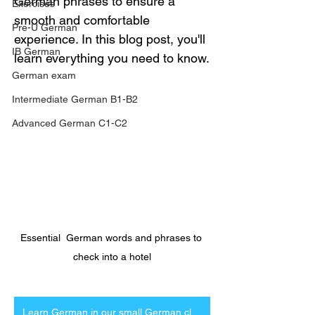
German phrases to ensure a 
Exercises
smooth and comfortable 
Pre-U German
experience. In this blog post, you'll 
IB German
learn everything you need to know.
German exam
Intermediate German B1-B2
Advanced German C1-C2
Essential  German words and phrases to 
check into a hotel
Learn German in our small German classes