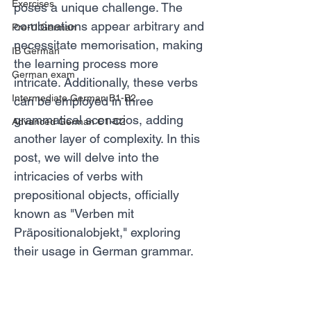
Exercises
poses a unique challenge. The 
combinations appear arbitrary and 
Pre-U German
necessitate memorisation, making 
IB German
the learning process more 
German exam
intricate. Additionally, these verbs 
Intermediate German B1-B2
can be employed in three 
grammatical scenarios, adding 
Advanced German C1-C2
another layer of complexity. In this 
post, we will delve into the 
intricacies of verbs with 
prepositional objects, officially 
known as "Verben mit 
Präpositionalobjekt," exploring 
their usage in German grammar.