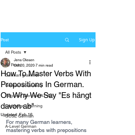
Sign Up
Post
All Posts
Jens Olesen
All Posts
Oct 20, 2020
7 min read
How To Master Verbs With
German grammar
Prepositions In German.
German Vocabulary
On Why We Say "Es hängt
Beginner German A1-A2
davon ab"
Language Learning
Updated:
Feb 16
GCSE German
For many German learners, 
A-Level German
mastering verbs with prepositions 