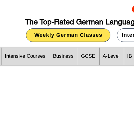
The Top-Rated German Languag
Weekly German Classes
Int
Intensive Courses
Business
GCSE
A-Level
IB