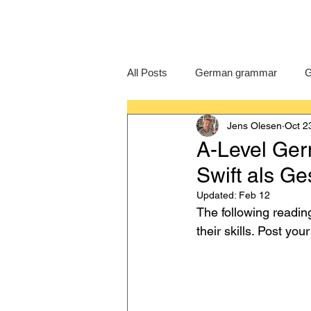
All Posts
German grammar
G
Jens Olesen
Oct 2
Language Learning
GCSE G
A-Level Ger
Swift als Ge
IB German
German exam
Updated:
Feb 12
The following readin
their skills. Post yo