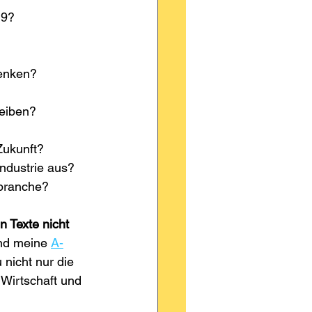
19?
Denken?
leiben?
Zukunft?
industrie aus?
kbranche?
 Texte nicht 
nd meine 
A-
 nicht nur die 
Wirtschaft und 