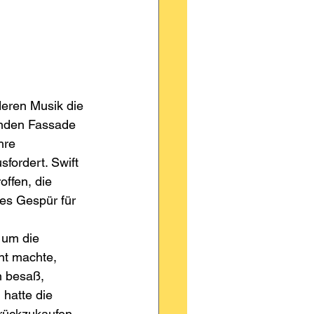
deren Musik die 
enden Fassade 
hre 
fordert. Swift 
ffen, die 
nes Gespür für 
 um die 
nt machte, 
n besaß, 
 hatte die 
rückzukaufen. 