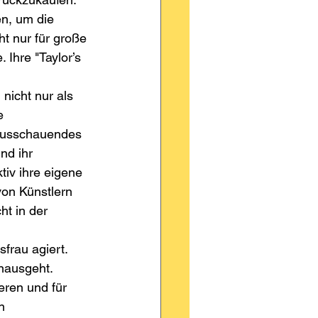
n, um die 
t nur für große 
Ihre "Taylor’s 
 nicht nur als 
e 
rausschauendes 
nd ihr 
iv ihre eigene 
von Künstlern 
t in der 
frau agiert. 
inausgeht. 
ieren und für 
n 