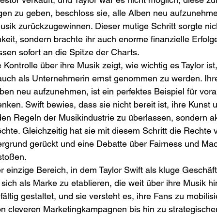
agen zu geben, beschloss sie, alle Alben neu aufzunehme
Musik zurückzugewinnen. Dieser mutige Schritt sorgte nich
it, sondern brachte ihr auch enorme finanzielle Erfolge. 
sen sofort an die Spitze der Charts.
ontrolle über ihre Musik zeigt, wie wichtig es Taylor ist,
 auch als Unternehmerin ernst genommen zu werden. Ihr
ben neu aufzunehmen, ist ein perfektes Beispiel für vo
ken. Swift bewies, dass sie nicht bereit ist, ihre Kunst u
en Regeln der Musikindustrie zu überlassen, sondern akt
chte. Gleichzeitig hat sie mit diesem Schritt die Rechte 
ergrund gerückt und eine Debatte über Fairness und Mach
stoßen.
r einzige Bereich, in dem Taylor Swift als kluge Geschäfts
 sich als Marke zu etablieren, die weit über ihre Musik h
fältig gestaltet, und sie versteht es, ihre Fans zu mobilis
on cleveren Marketingkampagnen bis hin zu strategische