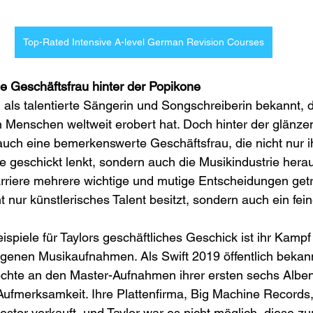
Top-Rated Intensive A-level German Revision Courses
uge Geschäftsfrau hinter der Popikone
en als talentierte Sängerin und Songschreiberin bekannt, 
n Menschen weltweit erobert hat. Doch hinter der glänz
auch eine bemerkenswerte Geschäftsfrau, die nicht nur i
e geschickt lenkt, sondern auch die Musikindustrie heraus
arriere mehrere wichtige und mutige Entscheidungen getro
t nur künstlerisches Talent besitzt, sondern auch ein fei
ispiele für Taylors geschäftliches Geschick ist ihr Kampf
eigenen Musikaufnahmen. Als Swift 2019 öffentlich bekan
Rechte an den Master-Aufnahmen ihrer ersten sechs Albe
 Aufmerksamkeit. Ihre Plattenfirma, Big Machine Records,
stor verkauft, und Taylor war es nicht möglich, diese zu